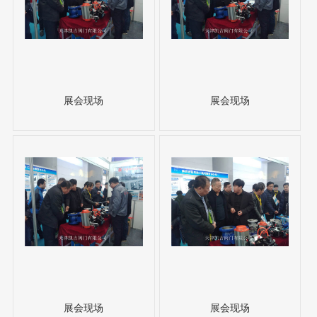
展会现场
展会现场
展会现场
展会现场