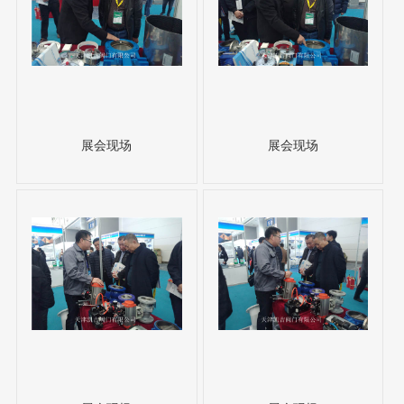
展会现场
展会现场